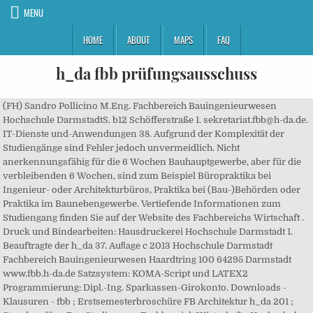
MENU
HOME
ABOUT
MAPS
FAQ
h_da fbb prüfungsausschuss
(FH) Sandro Pollicino M.Eng. Fachbereich Bauingenieurwesen
Hochschule DarmstadtS. b12 Schöfferstraße 1. sekretariat.fbb@h-da.de.
IT-Dienste und-Anwendungen 38. Aufgrund der Komplexität der
Studiengänge sind Fehler jedoch unvermeidlich. Nicht
anerkennungsfähig für die 6 Wochen Bauhauptgewerbe, aber für die
verbleibenden 6 Wochen, sind zum Beispiel Büropraktika bei
Ingenieur- oder Architekturbüros, Praktika bei (Bau-)Behörden oder
Praktika im Baunebengewerbe. Vertiefende Informationen zum
Studiengang finden Sie auf der Website des Fachbereichs Wirtschaft .
Druck und Bindearbeiten: Hausdruckerei Hochschule Darmstadt 1.
Beauftragte der h_da 37. Auﬂage c 2013 Hochschule Darmstadt
Fachbereich Bauingenieurwesen Haardtring 100 64295 Darmstadt
www.fbb.h-da.de Satzsystem: KOMA-Script und LATEX2
Programmierung: Dipl.-Ing. Sparkassen-Girokonto. Downloads -
Klausuren - fbb ; Erstsemesterbroschüre FB Architektur h_da 201 ;