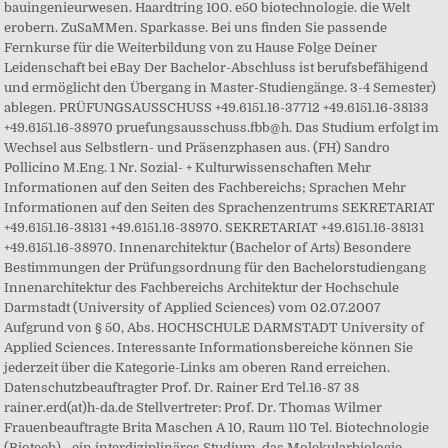
bauingenieurwesen. Haardtring 100. e50 biotechnologie. die Welt
erobern. ZuSaMMen. Sparkasse. Bei uns finden Sie passende
Fernkurse für die Weiterbildung von zu Hause Folge Deiner
Leidenschaft bei eBay Der Bachelor-Abschluss ist berufsbefähigend
und ermöglicht den Übergang in Master-Studiengänge. 3-4 Semester)
ablegen. PRÜFUNGSAUSSCHUSS +49.6151.16-37712 +49.6151.16-38133
+49.6151.16-38970 pruefungsausschuss.fbb@h. Das Studium erfolgt im
Wechsel aus Selbstlern- und Präsenzphasen aus. (FH) Sandro
Pollicino M.Eng. 1 Nr. Sozial- + Kulturwissenschaften Mehr
Informationen auf den Seiten des Fachbereichs; Sprachen Mehr
Informationen auf den Seiten des Sprachenzentrums SEKRETARIAT
+49.6151.16-38131 +49.6151.16-38970. SEKRETARIAT +49.6151.16-38131
+49.6151.16-38970. Innenarchitektur (Bachelor of Arts) Besondere
Bestimmungen der Prüfungsordnung für den Bachelorstudiengang
Innenarchitektur des Fachbereichs Architektur der Hochschule
Darmstadt (University of Applied Sciences) vom 02.07.2007
Aufgrund von § 50, Abs. HOCHSCHULE DARMSTADT University of
Applied Sciences. Interessante Informationsbereiche können Sie
jederzeit über die Kategorie-Links am oberen Rand erreichen.
Datenschutzbeauftragter Prof. Dr. Rainer Erd Tel.16-87 38
rainer.erd(at)h-da.de Stellvertreter: Prof. Dr. Thomas Wilmer
Frauenbeauftragte Brita Maschen A 10, Raum 110 Tel. Biotechnologie
(Biotech) - ein interdiziplinäres Studium, das Molekularbiologie,