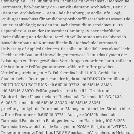
Stundenplän ; Das Studium am Fachbereich Wirtschaft - Hochschule
Darmstadt ; hda-hamburg.de - Henrik Diemann Architekte ; Henrik
Diemann Architekten - Team - hda-hamburg ; Moodle Info: Logi ;
Prüfungsausschuss für amtliche Sportbootführerscheine Hessen Die
Dauer ist abhängig von den im Bachelorstudium erreichten ECTS.
September 2014 an der Universität Hamburg Wissenschaftliche
Weiterbildung neu denken! Herzlich Willkommen am Fachbereich
Maschinenbau und Kunststofftechnik. Hochschule Darmstadt
University of Applied Sciences. Es sollte im Idealfall stets aktuell sein.
Fachbereich Bau- und Umweltingenieurwese Damit das System die
Leistungen zu Ihren gewählten Vertiefungen zuordnen kann, müssen
Sie bestimmte Prüfungsnummern wählen: Für Ihre gewälten
Vertiefungsrichtungen, z.B. Fahrbereitschaft 41. b10, Architektur.
Studentisches Rennsportteam der h_da sucht DEINE Unterstützung!
PRÜFUNGSAUSSCHUSS +49.6151.16-37712 +49.6151.16-38133
+49.6151.16-38970. Prüfungssekretariat hda fbb. Druck und
Bindearbeiten: Hausdruckerei Hochschule Darmstadt 1. OG, 11.32
64295 Darmstadt +49.6151.16-38030 +49.6151.16-38061
pruefungsamt@h-da. Information Management melden Sie sich bitte
… Birte Frommer +49.6151.16-37754. Auﬂage c 2018 Hochschule
Darmstadt Fachbereich Bauingenieurwesen Haardtring 100 64295
Darmstadt www.fbb.h-da.de Satzsystem: KOMA-Script und LATEX2
Programmierung: Dipl.-Ing. LBS SV SparkassenVersicherung Helaba.