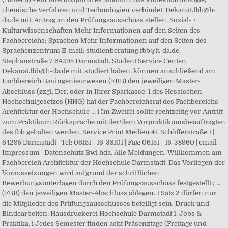
chemische Verfahren und Technologien verbindet. Dekanat.fbb@h-
da.de mit. Antrag an den Prüfungsausschuss stellen. Sozial- +
Kulturwissenschaften Mehr Informationen auf den Seiten des
Fachbereichs; Sprachen Mehr Informationen auf den Seiten des
Sprachenzentrum E-mail: studienberatung.fbb@h-da.de.
Stephanstraße 7 64295 Darmstadt. Student Service Center.
Dekanat.fbb@h-da.de mit. studiert haben, können anschließend am
Fachbereich Bauingenieurwesen (FBB) den jeweiligen Master-
Abschluss (zzgl. Der. oder in Ihrer Sparkasse. 1 des Hessischen
Hochschulgesetzes (HHG) hat der Fachbereichsrat des Fachbereichs
Architektur der Hochschule … i Im Zweifel sollte rechtzeitig vor Antritt
zum Praktikum Rücksprache mit der/dem Vorpraktikumsbeauftragten
des fbb gehalten werden. Service Print Medien 41. Schöfferstraße 1 |
64295 Darmstadt | Tel: 06151 - 16-38101 | Fax: 06151 - 16-38960 | email |
Impressum | Datenschutz Bwl hda. Alle Meldungen. Willkommen am
Fachbereich Architektur der Hochschule Darmstadt. Das Vorliegen der
Voraussetzungen wird aufgrund der schriftlichen
Bewerbungsunterlagen durch den Prüfungsausschuss festgestellt ; ...
(FBB) den jeweiligen Master-Abschluss ablegen. 1 Satz 2 dürfen nur
die Mitglieder des Prüfungsausschusses beteiligt sein. Druck und
Bindearbeiten: Hausdruckerei Hochschule Darmstadt 1. Jobs &
Praktika. i Jedes Semester finden acht Präsenztage (Freitage und