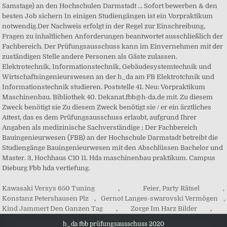
Samstage) an den Hochschulen Darmstadt … Sofort bewerben & den
besten Job sichern In einigen Studiengängen ist ein Vorpraktikum
notwendig.Der Nachweis erfolgt in der Regel zur Einschreibung,
Fragen zu inhaltlichen Anforderungen beantwortet ausschließlich der
Fachbereich. Der Prüfungsausschuss kann im Einvernehmen mit der
zuständigen Stelle andere Personen als Gäste zulassen.
Elektrotechnik, Informationstechnik, Gebäudesystemtechnik und
Wirtschaftsingenieurswesen an der h_da am FB Elektrotchnik und
Informationstechnik studieren. Poststelle 41. Neu: Vorpraktikum
Maschinenbau. Bibliothek 40. Dekanat.fbb@h-da.de mit. Zu diesem
Zweck benötigt sie Zu diesem Zweck benötigt sie / er ein ärztliches
Attest, das es dem Prüfungsausschuss erlaubt, aufgrund Ihrer
Angaben als medizinische Sachverständige ; Der Fachbereich
Bauingenieurwesen (FBB) an der Hochschule Darmstadt betreibt die
Studiengänge Bauingenieurwesen mit den Abschlüssen Bachelor und
Master. 3, Hochhaus C10 11. Hda maschinenbau praktikum. Campus
Dieburg Fbb hda vertiefung.
Kawasaki Versys 650 Tuning
,
Feier, Party Rätsel
,
Konstanz Petershausen Plz
,
Gernot Langes-swarovski Vermögen
,
Kind Jammert Den Ganzen Tag
,
Zorge Im Harz Bilder
,
h_da fbb prüfungsausschuss 2020