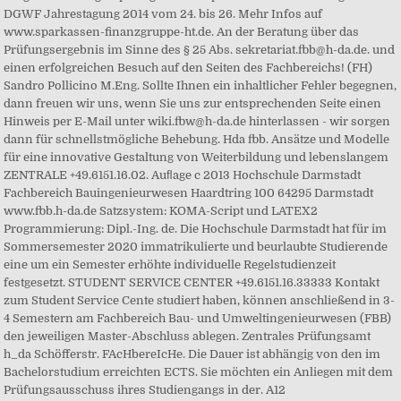
DGWF Jahrestagung 2014 vom 24. bis 26. Mehr Infos auf
www.sparkassen-finanzgruppe-ht.de. An der Beratung über das
Prüfungsergebnis im Sinne des § 25 Abs. sekretariat.fbb@h-da.de. und
einen erfolgreichen Besuch auf den Seiten des Fachbereichs! (FH)
Sandro Pollicino M.Eng. Sollte Ihnen ein inhaltlicher Fehler begegnen,
dann freuen wir uns, wenn Sie uns zur entsprechenden Seite einen
Hinweis per E-Mail unter wiki.fbw@h-da.de hinterlassen - wir sorgen
dann für schnellstmögliche Behebung. Hda fbb. Ansätze und Modelle
für eine innovative Gestaltung von Weiterbildung und lebenslangem
ZENTRALE +49.6151.16.02. Auﬂage c 2013 Hochschule Darmstadt
Fachbereich Bauingenieurwesen Haardtring 100 64295 Darmstadt
www.fbb.h-da.de Satzsystem: KOMA-Script und LATEX2
Programmierung: Dipl.-Ing. de. Die Hochschule Darmstadt hat für im
Sommersemester 2020 immatrikulierte und beurlaubte Studierende
eine um ein Semester erhöhte individuelle Regelstudienzeit
festgesetzt. STUDENT SERVICE CENTER +49.6151.16.33333 Kontakt
zum Student Service Cente studiert haben, können anschließend in 3-
4 Semestern am Fachbereich Bau- und Umweltingenieurwesen (FBB)
den jeweiligen Master-Abschluss ablegen. Zentrales Prüfungsamt
h_da Schöfferstr. FAcHbereIcHe. Die Dauer ist abhängig von den im
Bachelorstudium erreichten ECTS. Sie möchten ein Anliegen mit dem
Prüfungsausschuss ihres Studiengangs in der. A12