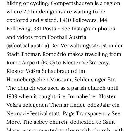
hiking or cycling, Gompertshausen is a region
where 20 hidden gems are waiting to be
explored and visited. 1,410 Followers, 144
Following, 331 Posts - See Instagram photos
and videos from Football Austria
(@footballaustria) Der Verwaltungssitz ist in der
Stadt Themar. Rome2rio makes travelling from
Rome Airport (FCO) to Kloster Veßra easy.
Kloster Veßra Schaubrauerei im
Hennebergschen Museum, Schleusinger Str.
The church was used as a parish church until
1939 when it caught fire. Im nahe bei Kloster
Veßra gelegenen Themar findet jedes Jahr ein
Neonazi-Festival statt. Page Transparency See
More. The abbey church, dedicated to Saint
Mary, was converted to the parish church, with