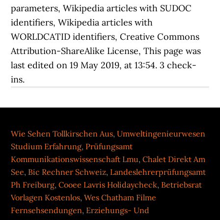
parameters, Wikipedia articles with SUDOC
identifiers, Wikipedia articles with
WORLDCATID identifiers, Creative Commons
Attribution-ShareAlike License, This page was
last edited on 19 May 2019, at 13:54. 3 check-
ins.
Wie Sehen Tollkirschen Aus
,
Umweltingenieurwesen
Studium Erfahrung
,
Prüfungsamt
Kommunikationswissenschaft Lmu
,
Chalet Direkt Am
See
,
Bic Rechner Schweiz
,
Landeslehrerprüfungsamt
Ph Freiburg
,
Cooee Lavris Holidaycheck
,
Betriebsrat
Vorlagen Kostenlos
,
Wes Chatham Filme
Fernsehsendungen
,
Erziehungs- Und