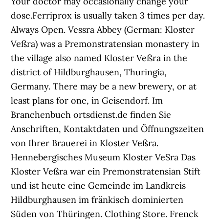
Your doctor may occasionally change your
dose.Ferriprox is usually taken 3 times per day.
Always Open. Vessra Abbey (German: Kloster
Veßra) was a Premonstratensian monastery in
the village also named Kloster Veßra in the
district of Hildburghausen, Thuringia,
Germany. There may be a new brewery, or at
least plans for one, in Geisendorf. Im
Branchenbuch ortsdienst.de finden Sie
Anschriften, Kontaktdaten und Öffnungszeiten
von Ihrer Brauerei in Kloster Veßra.
Hennebergisches Museum Kloster VeSra Das
Kloster Veßra war ein Premonstratensian Stift
und ist heute eine Gemeinde im Landkreis
Hildburghausen im fränkisch dominierten
Süden von Thüringen. Clothing Store. Frenck