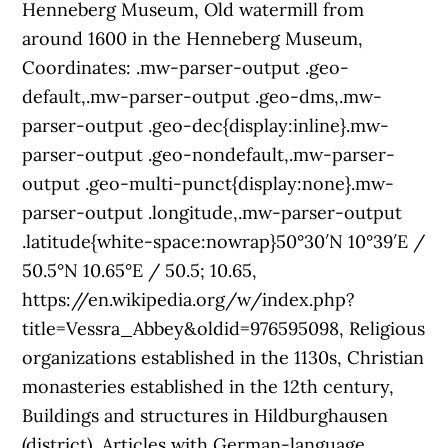
Henneberg Museum, Old watermill from
around 1600 in the Henneberg Museum,
Coordinates: .mw-parser-output .geo-
default,.mw-parser-output .geo-dms,.mw-
parser-output .geo-dec{display:inline}.mw-
parser-output .geo-nondefault,.mw-parser-
output .geo-multi-punct{display:none}.mw-
parser-output .longitude,.mw-parser-output
.latitude{white-space:nowrap}50°30′N 10°39′E /
50.5°N 10.65°E / 50.5; 10.65,
https://en.wikipedia.org/w/index.php?
title=Vessra_Abbey&oldid=976595098, Religious
organizations established in the 1130s, Christian
monasteries established in the 12th century,
Buildings and structures in Hildburghausen
(district), Articles with German-language