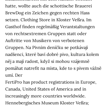
hatte, wollte auch die schottische Brauerei
BrewDog ein Zeichen gegen rechten Hass
setzen. Clothing Store in Kloster Veßra. Im
Gasthof finden regelmäßig Verantstaltungen
von rechtsextremen Gruppen statt oder
Auftritte von Musikern von verbotenen
Gruppen. Na Pivním deníčku se potkávají
nadšenci, které baví dobré pivo, kultura kolem
něj a mají radost, když si mohou vzájemně
pomáhat natrefit na místa, kde to s pivem vážně
umí. Der
FertiPro has product registrations in Europe,
Canada, United States of America and in
increasingly more countries worldwide.
Hennebergisches Museum Kloster Veßra;